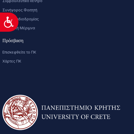
Συμβουλευτικό κέντρο
Συνήγορος Φοιτητή
Δο.Δι.Σταδιοδρομίας
Προσιτότητα
Φοιτητική Μέριμνα
Πρόσβαση
Επισκεφθείτε το ΠΚ
Χάρτες ΠΚ