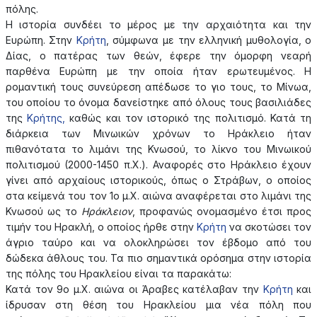
πόλης.
Η ιστορία συνδέει το μέρος με την αρχαιότητα και την
Ευρώπη. Στην
Κρήτη
, σύμφωνα με την ελληνική μυθολογία, ο
Δίας, ο πατέρας των θεών, έφερε την όμορφη νεαρή
παρθένα Ευρώπη με την οποία ήταν ερωτευμένος. Η
ρομαντική τους συνεύρεση απέδωσε το γιο τους, το Μίνωα,
του οποίου το όνομα δανείστηκε από όλους τους βασιλιάδες
της
Κρήτης,
καθώς και τον ιστορικό της πολιτισμό. Κατά τη
διάρκεια των Μινωικών χρόνων το Ηράκλειο ήταν
πιθανότατα το λιμάνι της Κνωσού, το λίκνο του Μινωικού
πολιτισμού (2000-1450 π.Χ.). Αναφορές στο Ηράκλειο έχουν
γίνει από αρχαίους ιστορικούς, όπως ο Στράβων, ο οποίος
στα κείμενά του τον 1ο μ.Χ. αιώνα αναφέρεται στο λιμάνι της
Κνωσού ως το
Ηράκλειον
, προφανώς ονομασμένο έτσι προς
τιμήν του Ηρακλή, ο οποίος ήρθε στην
Κρήτη
να σκοτώσει τον
άγριο ταύρο και να ολοκληρώσει τον έβδομο από του
δώδεκα άθλους του. Τα πιο σημαντικά ορόσημα στην ιστορία
της πόλης του Ηρακλείου είναι τα παρακάτω:
Κατά τον 9ο μ.Χ. αιώνα οι Άραβες κατέλαβαν την
Κρήτη
και
ίδρυσαν στη θέση του Ηρακλείου μια νέα πόλη που