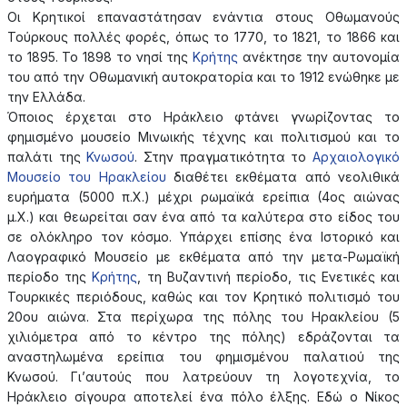
Οι Κρητικοί επαναστάτησαν ενάντια στους Οθωμανούς
Τούρκους πολλές φορές, όπως το 1770, το 1821, το 1866 και
το 1895. Το 1898 το νησί της
Κρήτης
ανέκτησε την αυτονομία
του από την Οθωμανική αυτοκρατορία και το 1912 ενώθηκε με
την Ελλάδα.
Όποιος έρχεται στο Ηράκλειο φτάνει γνωρίζοντας το
φημισμένο μουσείο Μινωικής τέχνης και πολιτισμού και το
παλάτι της
Κνωσού
. Στην πραγματικότητα το
Αρχαιολογικό
Μουσείο του Ηρακλείου
διαθέτει εκθέματα από νεολιθικά
ευρήματα (5000 π.Χ.) μέχρι ρωμαϊκά ερείπια (4ος αιώνας
μ.Χ.) και θεωρείται σαν ένα από τα καλύτερα στο είδος του
σε ολόκληρο τον κόσμο. Υπάρχει επίσης ένα Ιστορικό και
Λαογραφικό Μουσείο με εκθέματα από την μετα-Ρωμαϊκή
περίοδο της
Κρήτης
, τη Βυζαντινή περίοδο, τις Ενετικές και
Τουρκικές περιόδους, καθώς και τον Κρητικό πολιτισμό του
20ου αιώνα. Στα περίχωρα της πόλης του Ηρακλείου (5
χιλιόμετρα από το κέντρο της πόλης) εδράζονται τα
αναστηλωμένα ερείπια του φημισμένου παλατιού της
Κνωσού. Γι’αυτούς που λατρεύουν τη λογοτεχνία, το
Ηράκλειο σίγουρα αποτελεί ένα πόλο έλξης. Εδώ ο Νίκος