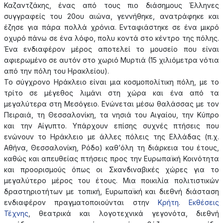
Καζαντζάκης, ένας από τους πιο διάσημους Έλληνες
συγγραφείς του 20ου αιώνα, γεννήθηκε, ανατράφηκε και
έζησε για πάρα πολλά χρόνια. Ενταφιάστηκε σε ένα μικρό
οχυρό πάνω σε ένα λόφο, πολυ κοντά στο κέντρο της πόλης.
Ένα ενδιαφέρον μέρος αποτελεί το μουσείο που είναι
αφιερωμένο σε αυτόν στο χωριό Μυρτιά (15 χιλιόμετρα νότια
από την πόλη του Ηρακλείου).
Το σύγχρονο Ηράκλειο είναι μια κοσμοπολίτικη πόλη, με το
τρίτο σε μέγεθος λιμάνι στη χώρα και ένα από τα
μεγαλύτερα στη Μεσόγειο. Ενώνεται μέσω θαλάσσας με τον
Πειραιά, τη Θεσσαλονίκη, τα νησιά του Αιγαίου, την Κύπρο
και την Αίγυπτο. Υπάρχουν επίσης συχνές πτήσεις που
ενώνουν το Ηράκλειο με άλλες πόλεις της Ελλάδας (π.χ.
Αθήνα, Θεσσαλονίκη, Ρόδο) καθ’όλη τη διάρκεια του έτους,
καθώς και απευθείας πτήσεις προς την Ευρωπαϊκή Κοινότητα
και προορισμούς όπως οι Σκανδιναβικές χώρες για το
μεγαλύτερο μέρος του έτους. Μια ποικιλία πολιτιστικών
δραστηριοτήτων με τοπική, Ευρωπαϊκή και διεθνή διάσταση
ενδιαφέρον πραγματοποιούνται στην
Κρήτη
.
Εκθέσεις
Τέχνης
, θεατρικά και λογοτεχνικά γεγονότα, διεθνή