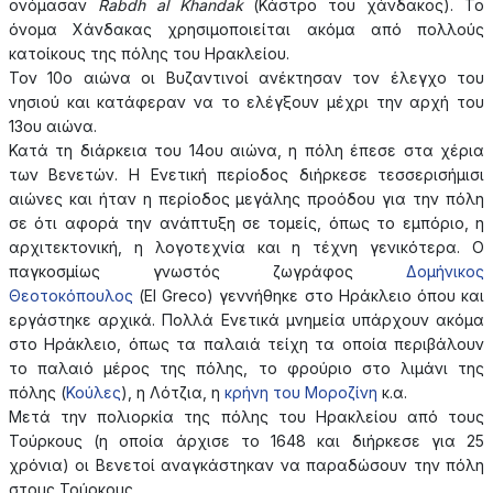
ονόμασαν
Rabdh
al
Khandak
(Κάστρο του χάνδακος). Το
όνομα Χάνδακας χρησιμοποιείται ακόμα από πολλούς
κατοίκους της πόλης του Ηρακλείου.
Τον 10ο αιώνα οι Βυζαντινοί ανέκτησαν τον έλεγχο του
νησιού και κατάφεραν να το ελέγξουν μέχρι την αρχή του
13ου αιώνα.
Κατά τη διάρκεια του 14ου αιώνα, η πόλη έπεσε στα χέρια
των Βενετών. Η Ενετική περίοδος διήρκεσε τεσσερισήμισι
αιώνες και ήταν η περίοδος μεγάλης προόδου για την πόλη
σε ότι αφορά την ανάπτυξη σε τομείς, όπως το εμπόριο, η
αρχιτεκτονική, η λογοτεχνία και η τέχνη γενικότερα. Ο
παγκοσμίως γνωστός ζωγράφος
Δομήνικος
Θεοτοκόπουλος
(El Greco) γεννήθηκε στο Ηράκλειο όπου και
εργάστηκε αρχικά. Πολλά Ενετικά μνημεία υπάρχουν ακόμα
στο Ηράκλειο, όπως τα παλαιά τείχη τα οποία περιβάλουν
το παλαιό μέρος της πόλης, το φρούριο στο λιμάνι της
πόλης (
Κούλες
), η Λότζια, η
κρήνη του Μοροζίνη
κ.α.
Μετά την πολιορκία της πόλης του Ηρακλείου από τους
Τούρκους (η οποία άρχισε το 1648 και διήρκεσε για 25
χρόνια) οι Βενετοί αναγκάστηκαν να παραδώσουν την πόλη
στους Τούρκους.