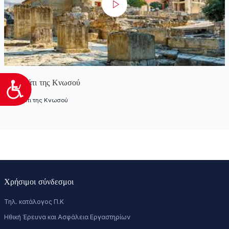
Το παλάτι της Κνωσού
Προσιτότητα
Το παλάτι της Κνωσού
Χρήσιμοι σύνδεσμοι
Τηλ. κατάλογος Π.Κ
Ηθική Έρευνα και Ασφάλεια Εργαστηρίων