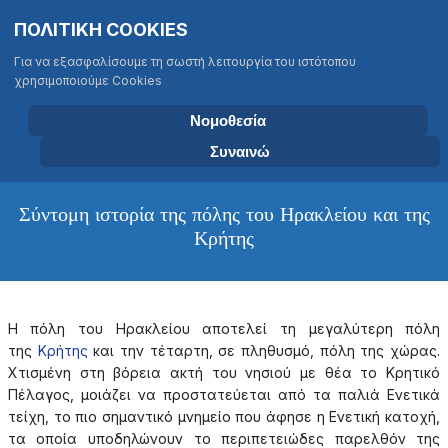
Σημείωση:
Επιλέξτε τη γλώσσα σας
Αναζήτηση
ΠΟΛΙΤΙΚΗ COOKIES
Αυτός
Type 2 or more characters for results
ο
Για να εξασφαλίσουμε τη σωστή λειτουργία του ιστότοπου
ιστότοπος
χρησιμοποιούμε Cookies
περιλαμβάνει
ΤΜΗΜΑ ΒΙΟΛΟΓΙΑΣ
ένα
ΠΑΝΕΠΙΣΤΗΜΙΟ ΚΡΗΤΗΣ
Νομοθεσία
σύστημα
Συναινώ
προσβασιμότητας.
Σύντομη ιστορία της πόλης του Ηρακλείου και της
Κρήτης
Η πόλη του Ηρακλείου αποτελεί τη μεγαλύτερη πόλη
της
Κρήτης
και την τέταρτη, σε πληθυσμό, πόλη της χώρας.
Χτισμένη στη βόρεια ακτή του νησιού με θέα το Κρητικό
Πέλαγος, μοιάζει να προστατεύεται από τα παλιά Ενετικά
τείχη, το πιο σημαντικό μνημείο που άφησε η Ενετική κατοχή,
τα οποία υποδηλώνουν το περιπετειώδες παρελθόν της