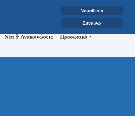
Επιλέξτε τη γλώσσα σας
Αναζήτηση
Νομοθεσία
Type 2 or more characters for r
Συναινώ
Νέα & Ανακοινώσεις
Προσωπικό