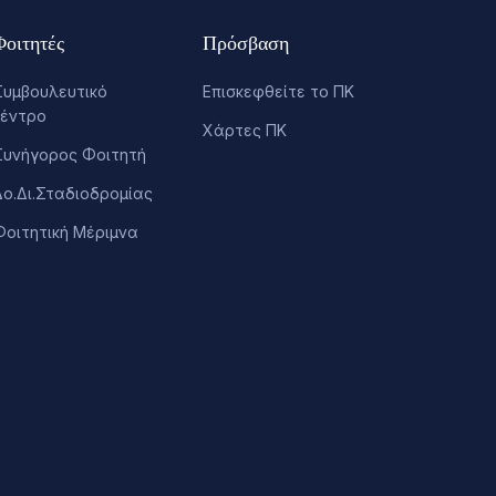
Φοιτητές
Πρόσβαση
Συμβουλευτικό
Επισκεφθείτε το ΠΚ
κέντρο
Χάρτες ΠΚ
Συνήγορος Φοιτητή
Δο.Δι.Σταδιοδρομίας
Φοιτητική Μέριμνα