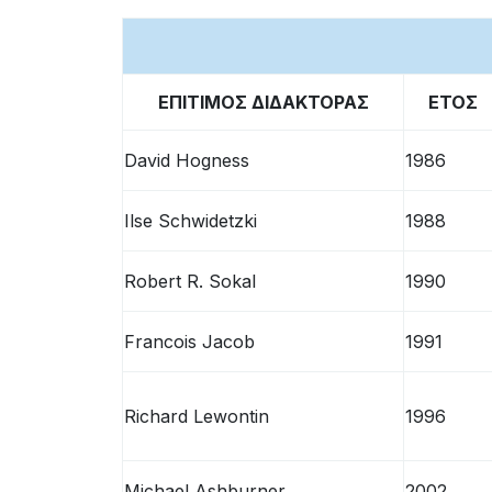
άτομα
με
προβλήματα
όρασης
ΕΠΙΤΙΜΟΣ ΔΙΔΑΚΤΟΡΑΣ
ΕΤΟΣ
που
χρησιμοποιούν
David Hogness
1986
πρόγραμμα
ανάγνωσης
Ιlse Schwidetzki
1988
οθόνης
Πατήστε
Robert R. Sokal
1990
Control-
F10
Francois Jacob
1991
για
να
ανοίξετε
Richard Lewontin
1996
ένα
μενού
Michael Ashburner
2002