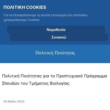
Σημείωση:
Επιλέξτε τη γλώσσα σας
Αναζήτηση
ΠΟΛΙΤΙΚΗ COOKIES
Αυτός
Type 2 or more characters for results
ο
Για να εξασφαλίσουμε τη σωστή λειτουργία του ιστότοπου
ιστότοπος
χρησιμοποιούμε Cookies
περιλαμβάνει
ΤΜΗΜΑ ΒΙΟΛΟΓΙΑΣ
ένα
ΠΑΝΕΠΙΣΤΗΜΙΟ ΚΡΗΤΗΣ
Νομοθεσία
σύστημα
Συναινώ
προσβασιμότητας.
Πολιτική Ποιότητας
Πολιτική Ποιότητας για το Προπτυχιακό Πρόγραμμα
Σπουδών του Τμήματος Βιολογίας
30 Μαΐου 2023