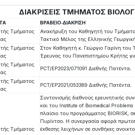
ΔΙΑΚΡΙΣΕΙΣ ΤΜΗΜΑΤΟΣ ΒΙΟΛΟΓ
ΗΤΑ
ΒΡΑΒΕΙΟ‐ΔΙΑΚΡΙΣΗ
τής Τμήματος
Ανακήρυξη του Καθηγητή του Τμήματος
ίας
Τακτικό Μέλος της Ελληνικής Γεωργικ
τής Τμήματος
Στον Καθηγητή κ. Γεώργιο Γαρίνη του
ίας
Έρευνας του Πανεπιστημίου Κρήτης γι
τής Τμήματος
PCT/EP2023/071091 Διεθνής Πατέντα.
ίας
τής Τμήματος
PCT/EP2021/053389 Διεθνής Πατέντα.
ίας
Συντονισμής διεθνούς ερευνητικής συ
και του Institute of Biomedical Proble
πλαίσιο του προγράμματος BIORISK, σ
Πυρίντσο. Η συνεργασία αφορά πρωτο
τής Τμήματος
έκθεσης λειχήνων σε συνθήκες ανοικτο