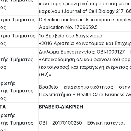
καλύτερη ερευνητική δημοσίευση με πε
ίας
καρκίνου (Journal of Cell Biology 217: 8
τρια Τμήματος
Detecting nucleic acids in impure sample
ίας
Application No. 1709659.5
τρια Τμήματος
1ο Βραβείο στο διαγωνισμό:
ίας
«2016 Αριστεία Καινοτομίας και Επιχε
Δίπλωμα Ευρεσιτεχνίας: OBI‐1009127 –
τής Τμήματος
«Αποικοδόμηση ολικού φαινολικού φορ
ίας
(κατσίγαρος) και παραγωγή ενέργειας
(Η2)»
ηρωτής
Βραβείο επιχειρηματικότητας στ
τής Τμήματος
Πανεπιστήμια – Health Care Business Aw
ίας
ΗΤΑ
ΒΡΑΒΕΙΟ‐ΔΙΑΚΡΙΣΗ
ηρωτής
τής Τμήματος
ΟΒΙ – 20170100250 – Εθνική πατέντα.
ίας