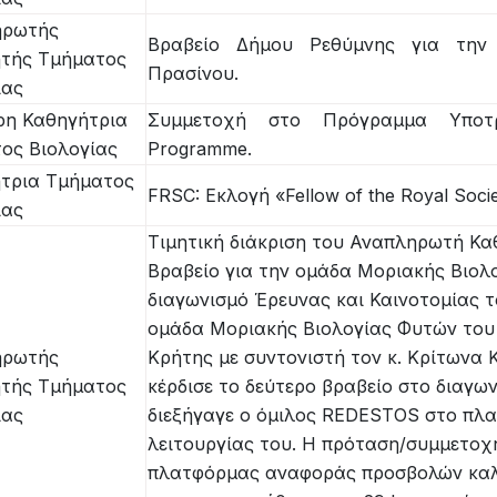
ηρωτής
Βραβείο Δήμου Ρεθύμνης για την
τής Τμήματος
Πρασίνου.
ίας
ρη Καθηγήτρια
Συμμετοχή στο Πρόγραμμα Υποτρο
ος Βιολογίας
Programme.
τρια Τμήματος
FRSC: Εκλογή «Fellow of the Royal Soci
ίας
Τιμητική διάκριση του Αναπληρωτή Κα
Βραβείο για την ομάδα Μοριακής Βιολ
διαγωνισμό Έρευνας και Καινοτομίας 
ομάδα Μοριακής Βιολογίας Φυτών του
ηρωτής
Κρήτης με συντονιστή τον κ. Κρίτωνα 
τής Τμήματος
κέρδισε το δεύτερο βραβείο στο διαγω
ίας
διεξήγαγε ο όμιλος REDESTOS στο πλ
λειτουργίας του. Η πρόταση/συμμετοχ
πλατφόρμας αναφοράς προσβολών καλλ