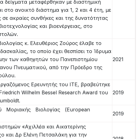
Τα δείγματα μεταφέρθηκαν με διαστημική
 στο ανοικτό διάστημα για 1, 2 και 4 έτη, με
 σε ακραίες συνθήκες και της δυνατότητας
ιοτεχνολογίας και βιοενέργειας, στο
στολών.
ιολογίας κ. Ελευθέριος Ζούρος έλαβε το
δασκαλίας, το οποίο έχει θεσπίσει το Ίδρυμα
ήμην των καθηγητών του Πανεπιστημίου
2021
ανου Πνευματικού, από την Πρόεδρο της
ούλου.
εργαζόμενος Ερευνητής του ΙΤΕ, βραβεύτηκε
riedrich Wilhelm Bessel Research Award του
2019
umboldt.
 Μοριακής Βιολογίας (European
2019
ιστημών «Αχιλλέα και Αικατερίνης
ο και Δρ Ελένη Πετσαλάκη για την
2018