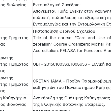
ος Βιολογίας
Εντομολογικό Συνέδριο:
Απονέμεται Τιμής Ένεκεν στον Καθηγη
πολυετή, πολύπλευρη και εξαιρετική π
Εντομολογίας και την Εντομολογική Ε
Πιστοποίηση Θερινού Σχολείου
τής Τμήματος
Title of the course: “Care and Use of
ίας
zebrafish” Course Organizers: Michail Pav
Accreditation: FELASA for Functions A an
ηρωτής
τής Τμήματος
ΟΒΙ – 20150100383/1008956 – Εθνική π
ίας
ηρωτής
CRETAN IAMA – Προϊόν Φαρμακοβιομηχ
τής Τμήματος
καθηγητών του Πανεπιστημίου Κρήτης
ίας
η Καθηγήτρια
Ανακήρυξη της Ομότιμης Καθηγήτριας 
ος Βιολογίας
της Ελληνικής Βοτανικής Εταιρείας.