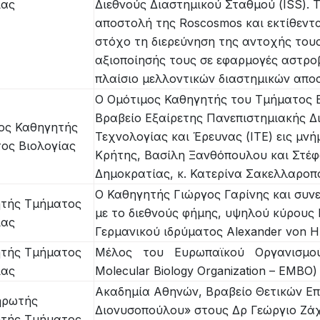
ίας
Διεθνούς Διαστημικού Σταθμού (ISS). 
αποστολή της Roscosmos και εκτίθενται
στόχο τη διερεύνηση της αντοχής τους
αξιοποίησής τους σε εφαρμογές αστροβ
πλαίσιο μελλοντικών διαστημικών απο
Ο Ομότιμος Καθηγητής του Τμήματος Β
Βραβείο Εξαίρετης Πανεπιστημιακής Δι
ος Καθηγητής
Τεχνολογίας και Έρευνας (ΙΤΕ) εις μν
ος Βιολογίας
Κρήτης, Βασίλη Ξανθόπουλου και Στέφ
Δημοκρατίας, κ. Κατερίνα Σακελλαροπ
Ο Καθηγητής Γιώργος Γαρίνης και συν
τής Τμήματος
με το διεθνούς φήμης, υψηλού κύρους F
ίας
Γερμανικού ιδρύματος Alexander von H
τής Τμήματος
Μέλος του Ευρωπαϊκού Οργανισμού
ίας
Molecular Biology Organization – EMBO)
Ακαδημία Αθηνών, Βραβείο Θετικών Επ
ηρωτής
Διονυσοπούλου» στους Δρ Γεώργιο Ζάχ
τής Τμήματος