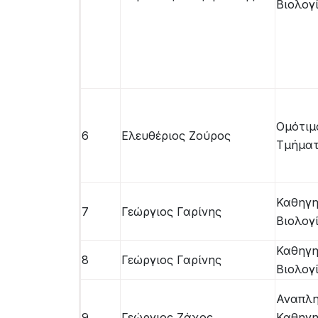
προσβασιμότητας.
Βιολογ
Ομότιμ
6
Ελευθέριος Ζούρος
Τμήματ
Καθηγη
7
Γεώργιος Γαρίνης
Βιολογ
Καθηγη
8
Γεώργιος Γαρίνης
Βιολογ
Αναπλ
9
Γεώργιος Ζάχος
Καθηγη