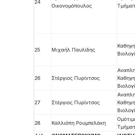
24
Οικονομόπουλος
Τμήματ
Καθηγη
25
Μιχαήλ Παυλίδης
Βιολογ
Αναπλ
26
Στέργιος Πυρίντσος
Καθηγη
Βιολογ
Αναπλ
27
Στέργιος Πυρίντσος
Καθηγη
Βιολογ
Ομότιμ
28
Καλλιόπη Ρουμπελάκη
Τμήματ