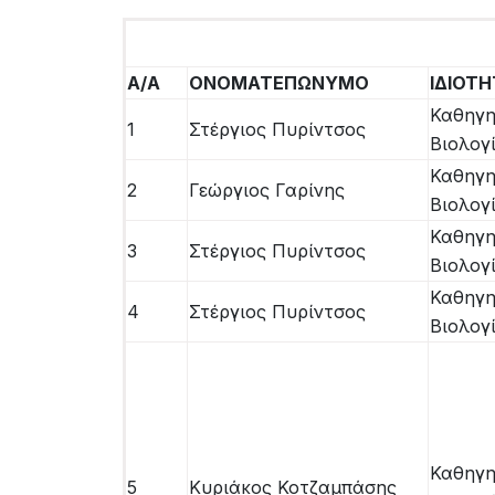
άτομα
με
προβλήματα
Α/Α
ΟΝΟΜΑΤΕΠΩΝΥΜΟ
ΙΔΙΟΤ
όρασης
Καθηγη
που
1
Στέργιος Πυρίντσος
Βιολογ
χρησιμοποιούν
Καθηγη
πρόγραμμα
2
Γεώργιος Γαρίνης
Βιολογ
ανάγνωσης
Καθηγη
οθόνης
3
Στέργιος Πυρίντσος
Βιολογ
Πατήστε
Control-
Καθηγη
4
Στέργιος Πυρίντσος
F10
Βιολογ
για
να
ανοίξετε
ένα
μενού
Καθηγη
5
Κυριάκος Κοτζαμπάσης