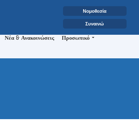
Επιλέξτε τη γλώσσα σας
Αναζήτηση
Νομοθεσία
Type 2 or more characters for r
Συναινώ
Νέα & Ανακοινώσεις
Προσωπικό