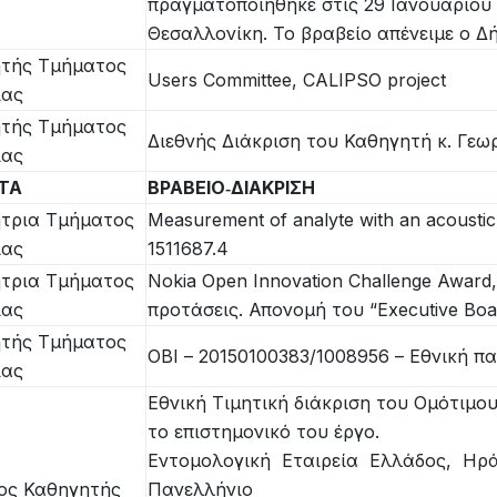
πραγματοποιήθηκε στις 29 Ιανουαρίου 
Θεσαλλονίκη. Το βραβείο απένειμε ο Δ
τής Τμήματος
Users Committee, CALIPSO project
ίας
τής Τμήματος
Διεθνής Διάκριση του Καθηγητή κ. Γεωρ
ίας
ΗΤΑ
ΒΡΑΒΕΙΟ‐ΔΙΑΚΡΙΣΗ
τρια Τμήματος
Measurement of analyte with an acoustic
ίας
1511687.4
τρια Τμήματος
Nokia Open Innovation Challenge Award,
ίας
προτάσεις. Απονομή του “Executive Bo
τής Τμήματος
ΟΒΙ – 20150100383/1008956 – Εθνική π
ίας
Εθνική Τιμητική διάκριση του Ομότιμο
το επιστημονικό του έργο.
Εντομολογική Εταιρεία Ελλάδος, Ηρ
ος Καθηγητής
Πανελλήνιο