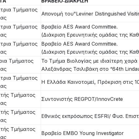
ΗΤΑ
ΒΡΑΒΕΙΟ‐ΔΙΑΚΡΙΣΗ
τρια Τμήματος
Απονομή του"Leviner Distinguished Visiti
ίας
τρια Τμήματος
Βραβείο AES Award Committee.
ίας
(Διάκριση Ερευνητικής ομάδας της Καθ
τρια Τμήματος
Βραβείο AES Award Committee.
ίας
(Διάκριση Ερευνητικής ομάδας της Καθ
ρια Τμήματος
Το Τμήμα Βιολογίας με ιδιαίτερη χαρά
ίας
Αλεξάνδρας Τσιλιβάκη στο “64th Lindau
τρια Τμήματος
Η Ελλάδα Καινοτομεί, Πρόκριση στις 1
ίας
τής Τμήματος
Συντονιστής REGPOT/InnovCrete
ίας
τής Τμήματος
Εθνικός εκπρόσωπος ΕSFRI/ Φυσ. Επισ
ίας
τής Τμήματος
Βραβείο EMBO Young Investigator
ίας