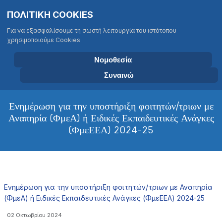
Σημείωση:
Επιλέξτε τη γλώσσα σας
Αναζήτηση
ΠΟΛΙΤΙΚΗ COOKIES
Αυτός
Type 2 or more characters for results
ο
Για να εξασφαλίσουμε τη σωστή λειτουργία του ιστότοπου
ιστότοπος
χρησιμοποιούμε Cookies
περιλαμβάνει
ΤΜΗΜΑ ΒΙΟΛΟΓΙΑΣ
ένα
ΠΑΝΕΠΙΣΤΗΜΙΟ ΚΡΗΤΗΣ
Νομοθεσία
σύστημα
Συναινώ
προσβασιμότητας.
Ενημέρωση για την υποστήριξη φοιτητών/τριων με
Αναπηρία (ΦμεΑ) ή Ειδικές Εκπαιδευτικές Ανάγκες
(ΦμεΕΕΑ) 2024-25
Ενημέρωση για την υποστήριξη φοιτητών/τριων με Αναπηρία
(ΦμεΑ) ή Ειδικές Εκπαιδευτικές Ανάγκες (ΦμεΕΕΑ) 2024-25
02 Οκτωβρίου 2024